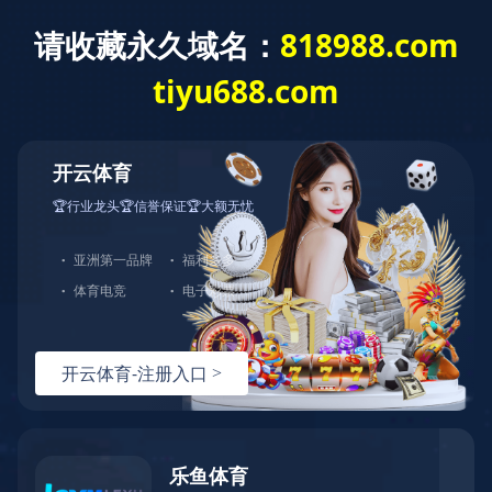
当前位置：
宝威·体育-宝威(中国)
>
产品中心
>
履带机锁杆旋挖机
迷你旋挖钻机
履带方杆旋挖钻机
轮式旋挖钻机