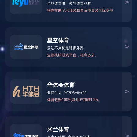
挖机改装旋挖钻机
柴油锤打桩机
产品详情
多用途钻机